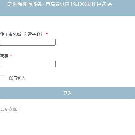
⏰ 限時團購優惠 / 市場最低價 ❗️滿1300立即免運 🚗
使用者名稱 或 電子郵件
*
密碼
*
保持登入
登入
忘記密碼？