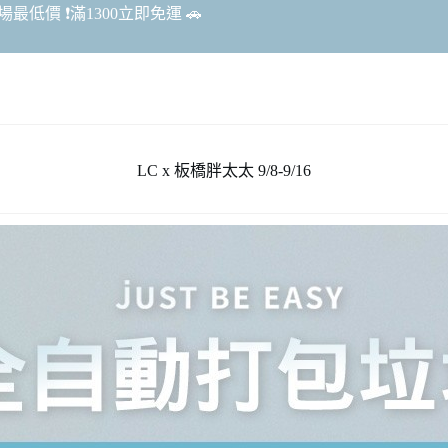
最低價 ❗️滿1300立即免運 🚗
LC x 板橋胖太太 9/8-9/16