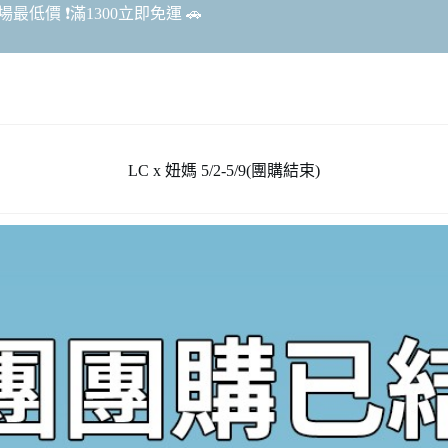
最低價 ❗️滿1300立即免運 🚗
LC x 妞媽 5/2-5/9(團購結束)