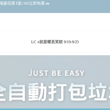
最低價 ❗️滿1300立即免運 🚗
LC x就是嘟丟笑欸 9/19-9/25