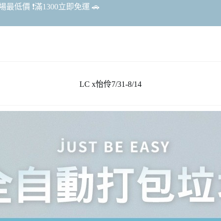
最低價 ❗️滿1300立即免運 🚗
LC x怡伶7/31-8/14