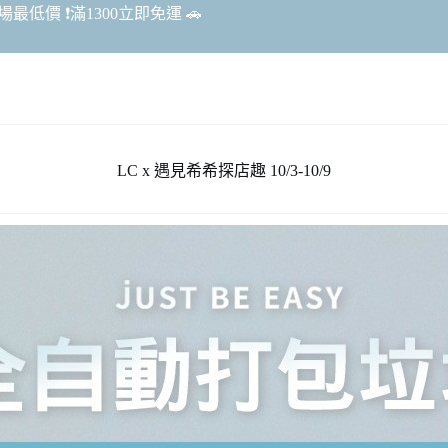
最低價 ❗️滿1300立即免運 🚗
LC x 遇見希希探店趣 10/3-10/9