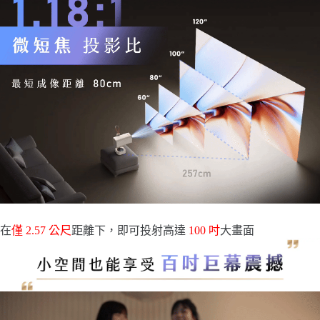
在
僅 2.57 公尺
距離下，即可投射高達
100 吋
大畫面