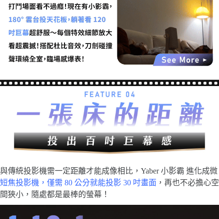
與傳統投影機需一定距離才能成像相比，Yaber 小影霸 進化成
微
短焦投影機
，
僅需 80 公分就能投影 30
吋畫面
，再也不必擔心空
間狹小，隨處都是最棒的螢幕！