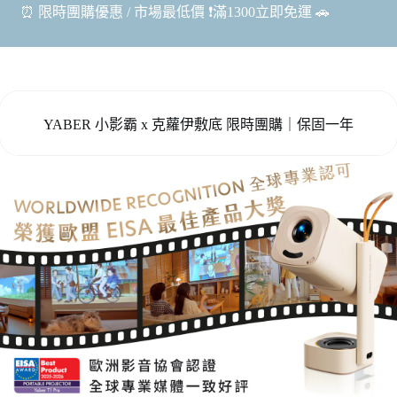
⏰ 限時團購優惠 / 市場最低價 ❗️滿1300立即免運 🚗
YABER 小影霸 x 克蘿伊敷底 限時團購｜保固一年