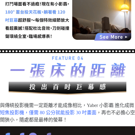
與傳統投影機需一定距離才能成像相比，Yaber 小影霸 進化成
微
短焦投影機
，
僅需 80 公分就能投影 30
吋畫面
，再也不必擔心空
間狹小，隨處都是最棒的螢幕！