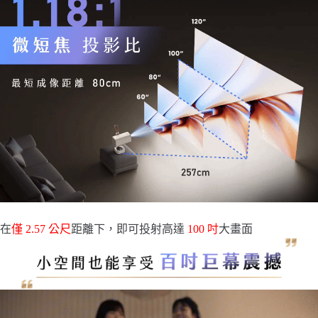
在
僅 2.57 公尺
距離下，即可投射高達
100 吋
大畫面